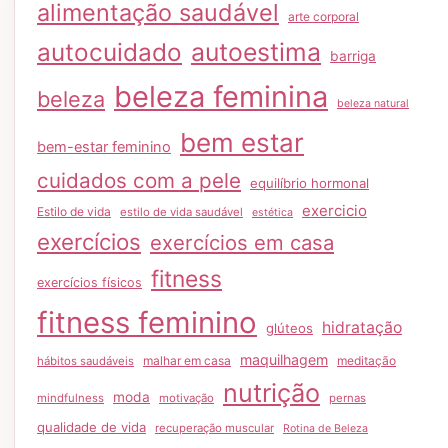
alimentação saudável
arte corporal
autocuidado
autoestima
barriga
beleza feminina
beleza
beleza natural
bem estar
bem-estar feminino
cuidados com a pele
equilíbrio hormonal
exercicio
Estilo de vida
estilo de vida saudável
estética
exercícios
exercícios em casa
fitness
exercícios físicos
fitness feminino
hidratação
glúteos
maquilhagem
malhar em casa
meditação
hábitos saudáveis
nutrição
moda
mindfulness
motivação
pernas
qualidade de vida
recuperação muscular
Rotina de Beleza