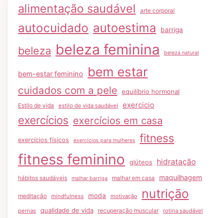
alimentação saudável
arte corporal
autocuidado
autoestima
barriga
beleza feminina
beleza
beleza natural
bem estar
bem-estar feminino
cuidados com a pele
equilíbrio hormonal
exercicio
Estilo de vida
estilo de vida saudável
exercícios
exercícios em casa
fitness
exercícios físicos
exercícios para mulheres
fitness feminino
hidratação
glúteos
maquilhagem
hábitos saudáveis
malhar em casa
malhar barriga
nutrição
moda
meditação
mindfulness
motivação
qualidade de vida
recuperação muscular
pernas
rotina saudável