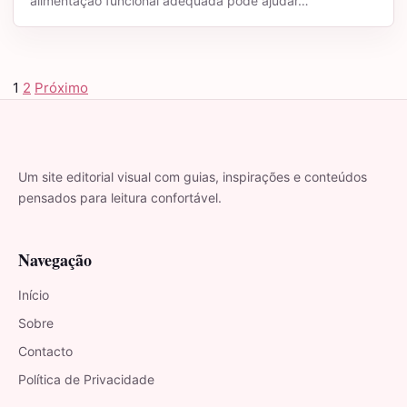
alimentação funcional adequada pode ajudar…
1
2
Próximo
Paginação de posts
Um site editorial visual com guias, inspirações e conteúdos
pensados para leitura confortável.
Navegação
Início
Sobre
Contacto
Política de Privacidade