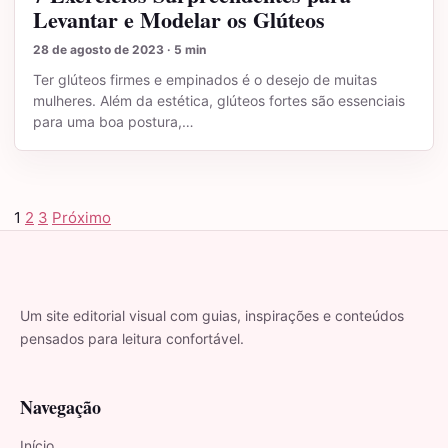
Levantar e Modelar os Glúteos
28 de agosto de 2023 · 5 min
Ter glúteos firmes e empinados é o desejo de muitas
mulheres. Além da estética, glúteos fortes são essenciais
para uma boa postura,…
1
2
3
Próximo
Paginação de posts
Um site editorial visual com guias, inspirações e conteúdos
pensados para leitura confortável.
Navegação
Início